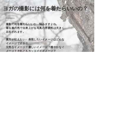
​ヨガの撮影には何を着たらいいの？
撮影で何を着たらいいか…悩みますよね。
着る服の色で出来上がる写真の雰囲気は大きく
左右されます。
貴方が伝えたい・表現したいイメージはどんな
イメージですか？
​元気なイメージ？優しいイメージ？穏やかなイ
メージ？それともカッコイイイメージ？
​例えば元気で情熱的な写真を求めている場合は
赤色やオレンジ、穏やかで優しい雰囲気であれ
ばパステルカラーを着るのをおすすめしていま
す。
​マットな黒色は光を吸い取ってしまい、ヨガの
ダイナミックなポーズの表現を妨げてしまうた
め避けて頂くようお願いします。
またヨガパンツは体に密着するレギンスタイプ
の場合動きが良く見えるので、スプリットやダ
ンサーポーズをする場合におすすめです。
​反対にゆるい裾が広がっている密着していない
タイプのものはリラックスした雰囲気が醸し出
されるので、座って瞑想をしているポーズなど
に向いています。
​また、ハイライズでくるぶしまであるパンツは
足を長く見せる効果があります。