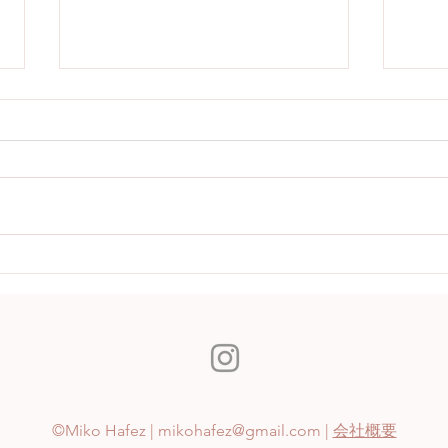
ビジネスにはKISSがなきゃダ
イン
メ！
のに
©Miko Hafez |
mikohafez@gmail.com
|
会社概要