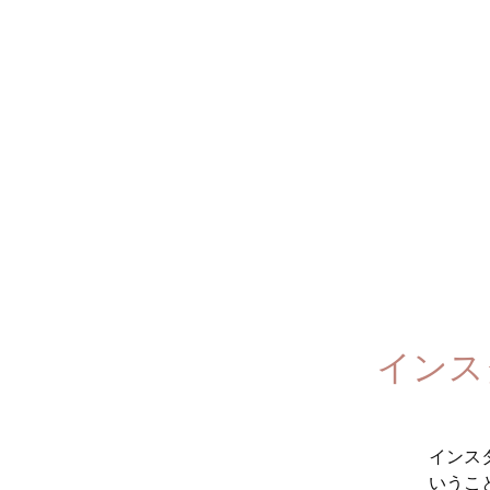
インス
インス
いうこ