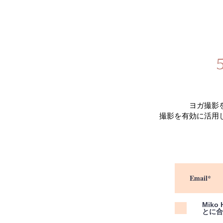
ヨガ撮影
​撮影を有効に活
Mik
とに合